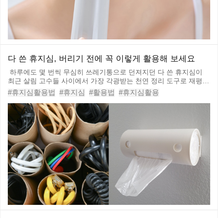
다 쓴 휴지심, 버리기 전에 꼭 이렇게 활용해 보세요
하루에도 몇 번씩 무심히 쓰레기통으로 던져지던 다 쓴 휴지심이
최근 살림 고수들 사이에서 가장 각광받는 천연 정리 도구로 재평가
받고 있습니다. 단단하게 잡힌 둥근 형태와 습기를 흡수하는 종이
#휴지심활용법
#휴지심
#활용법
#휴지심활용
본연의 재질은 집안 곳곳의 골칫거리를 해결하는 완벽한 맞춤형 소
#휴지심활용하기
#살라미고수
#살림
#제로웨이스트
품이 되는데요, 특별한 손재주가 없는 사람이라도 가위 하나
#케이블홀더
#디스펜서
#살림꿀팁
#살림꾼