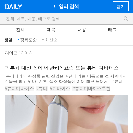
데일리 검색
닫기
전체
제목
내용
태그
정확도순
최신순
정렬
라이프
12,018
피부과 대신 집에서 관리? 요즘 뜨는 뷰티 디바이스
우리나라의 화장품 관련 산업은 ‘K뷰티’라는 이름으로 전 세계에서
주목을 받고 있다. 기초, 색조 화장품에 이어 최근 들어서는 ‘뷰티 디
바이스’가 차세대 K뷰티 성장동력으로 부상할 것으로 보고 있다. 기
#뷰티디바이스
#뷰티
#디바이스
#뷰티디바이스추천
존 화장품 시장이 성숙 단계에 접어든 반면, 뷰티 디바이스는 제품
#뷰티디바이스종류
#쿠쿠메디킨트리플콤보
#셀라랩셀라
다변화를 통해서 세계 각국에서의 성장 여력이 클
#메디큐브에이지알부스터프로
#더리아부스터샷
#알록스킨맥스
#노바소닉디바이스
#홈케어디바이스
#피부관리