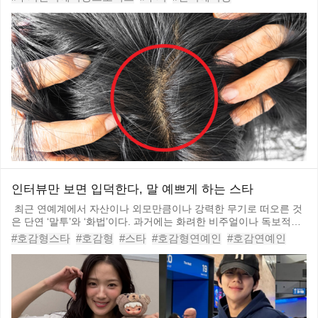
로 자외선에 의한 손상이 실시간으로 누적되는 민감한 영역입니다.
#두피안티에이징
#정수리선크림
#두피선크림
#두피화상
보이지 않는 곳이라고 관리를 소홀히 하다가는 머리카락이
#자외선
#두피자외선차단
#자외선차단법
#두피관리
#두피건강관리
인터뷰만 보면 입덕한다, 말 예쁘게 하는 스타
최근 연예계에서 자산이나 외모만큼이나 강력한 무기로 떠오른 것
은 단연 ‘말투’와 ‘화법’이다. 과거에는 화려한 비주얼이나 독보적인
재능만으로도 스타덤에 오를 수 있었지만, 대중과의 소통이 실시간
#호감형스타
#호감형
#스타
#호감형연예인
#호감연예인
으로 이루어지는 지금은 평소의 언행과 인터뷰에서 묻어나는 인성
#변우석
#이도현
#홍경
#채종협
#신은수
#연예인호감도
이 스타의 롱런을 결정짓는 핵심 지표가 되었다. 특히
#문상민
#조이현