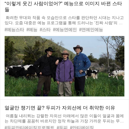
“이렇게 웃긴 사람이었어?” 예능으로 이미지 바뀐 스타
들
화려한 무대와 작품 속 모습만으로 스타를 판단하던 시대는 지나고
있다. 요즘 대중은 예능 프로그램을 통해 드러나는 '진짜 사람'의 모
습에 더 큰 관심을 보낸다. 차갑고 도도할 것 같았던 배우가 허당미
#예능스타
#예능
#스타
#예능연예인
#연예인예능
를 보여주고 과묵한 줄 알았던 스타가 의외의 입담을 뽐내면서 이미
#호감연예인
#호감스타
#이제훈
#안보현
#김남길
#김고은
지가 완전히 달라지는 경우도 적지 않다. 한 번의 예능
#김고은예능
#도경수
#도경수예능
얼굴만 챙기면 끝? 두피가 자외선에 더 취약한 이유
여름철 내리쬐는 강렬한 자외선 아래에서 많은 이들이 얼굴과 몸에
는 차단제를 꼼꼼히 바르지만 정작 하늘과 가장 가까운 두피는 무방
비로 방치하곤 합니다. 두피는 직사광선을 온몸으로 받아내는 부위
#두피안티에이징프로젝트
#두피
#안티에이징