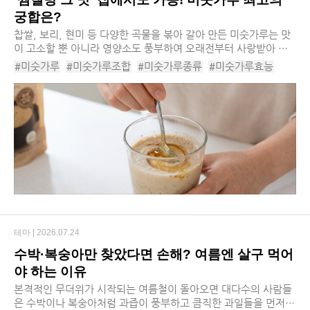
궁합은?
찹쌀, 보리, 현미 등 다양한 곡물을 볶아 갈아 만든 미숫가루는 맛
이 고소할 뿐 아니라 영양소도 풍부하여 오래전부터 사랑받아 왔
습니다. 최근에는 고전적인 방식을 넘어 다양한 식재료와 조합하
#미숫가루
#미숫가루조합
#미숫가루종류
#미숫가루효능
여 맛의 시너지를 내는 이색 레시피가 주...
#미숫가루영양소
#미숫가루영양분
#미숫가루라떼
#미숫가루조합추천
#뉴트로디저트
#웰빙브런치
#미숫가루아포가토
테마 |
2026.07.24
수박·복숭아만 찾았다면 손해? 여름엔 살구 먹어
야 하는 이유
​본격적인 무더위가 시작되는 여름철이 돌아오면 대다수의 사람들
은 수박이나 복숭아처럼 과즙이 풍부하고 큼직한 과일들을 먼저