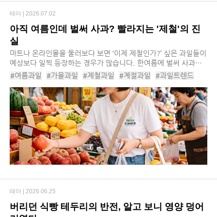
테마 |
2026.07.02
아직 여름인데 벌써 사과? 빨라지는 '제철'의 진
실
마트나 온라인몰을 둘러보다 보면 ‘이제 제철인가?’ 싶은 과일들이
예상보다 일찍 등장하는 경우가 많습니다. 한여름에 벌써 사과와
배가 나오고, 가을이면 겨울 딸기를 쉽게 만나볼 수 있습니다. 기
#여름과일
#가을과일
#제철과일
#계절과일
#과일트렌드
술과 유통의 발달은 소비자에게 새...
#제철과일시기
#여름과일시기
#가을과일시기
#하우스과일
#스마트팜
#제철트렌드
#수박
#사과
#딸기
#프리미엄과일
테마 |
2026.06.25
버리던 식빵 테두리의 반전, 알고 보니 영양 덩어