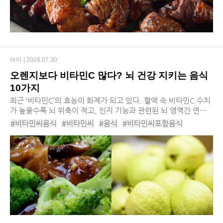
테마 |
2026.07.30
오렌지보다 비타민C 많다? 뇌 건강 지키는 음식
10가지
최근 ‘비타민C’의 효능이 화제가 되고 있다. 혈액 속 비타민C 수치
가 높을수록 뇌 위축이 적고, 인지 기능과 관련된 뇌 영역간 연결
성이 잘 보존된다는 것이 밝혀졌기 때문이다. 이는 곧 비타민C가
#비타민씨음식
#비타민씨
#음식
#비타민씨포함음식
뇌의 구조적 노화를 늦추는 데에 도...
#비타민씨함유음식
#비타민C
#비타민C함유음식
#파슬리
#파프리카
#구아바
#케일
#골드키위
#방울양배추