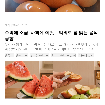
테마 |
2026.07.02
수박에 소금, 사과에 이것... 의외로 잘 맞는 음식
궁합
우리가 챙겨서 먹는 먹거리는 때로는 그 자체가 가진 맛에 만족하
지 못하기도 한다. 그럴 때 조미료를 가미해서 먹으면 더 깊고 풍
부한 맛을 즐길 수 있다. 하지만 조미료와 먹거리의 궁합이 맞지
#곡물
#조미료
#곡물조미료
#곡물조미료궁합
#음식궁합
않으면 오히려 건강에 해가 되기도 하니...
#과일궁합
#곡물궁합
#수박소금
#사과땅콩버터
#바나나후추
#감자버터
#먹거리궁합
#녹차레몬