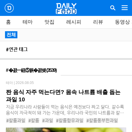
홈
테마
맛집
레시피
리뷰
동영상
전체
#연관 태그
# �꾨━紐⑤뜕�꾨뱾
(3539)
테마 |
2026.08.05
짠 음식 자주 먹는다면? 몸속 나트륨 배출 돕는
과일 10
지금 우리나라 사람들이 먹는 음식은 예전보다 짜고 달다. 갈수록
음식이 자극적이 돼 가는 가운데, 우리나라 국민의 나트륨과 칼륨
의 섭취비도 갈수록 나빠지는 상황이다. 나트륨의 칼륨 섭취비가
#칼륨과일
#칼륨
#과일
#칼륨함유과일
#칼륨풍부한과일
나빠지면 만성신부전 발생 위험이 높아...
#과일영양소
#아보카도
#참외
#구아바
#바나나
#과일섭취