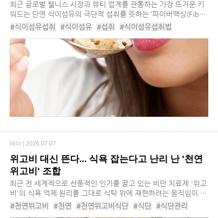
최근 글로벌 웰니스 시장과 뷰티 업계를 관통하는 가장 뜨거운 키
워드는 단연 식이섬유의 극단적 섭취를 뜻하는 ‘파이버맥싱(Fiber
maxing)’입니다. 과거 변비 예방이나 다이어트의 보조 수단 정도
#식이섬유섭취
#식이섬유
#섭취
#식이섬유섭취법
로만 여겨졌던 식이섬유가 이제는 신체...
#이너뷰티
#웰니스시장
#파이브맥싱
#웰니스
#뷰티업계
#파이버맥싱뜻
#장내환경
#파이버맥싱챌린지
#고식이섬유
#파이버맥싱레시피
#파이버보충제
#식이섬유마케팅
테마 |
2026.07.07
위고비 대신 뜬다... 식욕 잡는다고 난리 난 '천연
위고비' 조합
최근 전 세계적으로 선풍적인 인기를 끌고 있는 비만 치료제 '위고
비'의 식욕 억제 원리를 그대로 식탁 위에 재현하려는 움직임이 뜨
겁습니다. 그 중심에는 누구나 냉장고에서 쉽게 찾아볼 수 있는 아
#천연위고비
#천연
#천연위고비식단
#식단
#식단관리
주 평범한 세 가지 식재료인 달걀, ...
#비만치료제
#위고비
#위고비주사
#식욕억제
#식욕통제