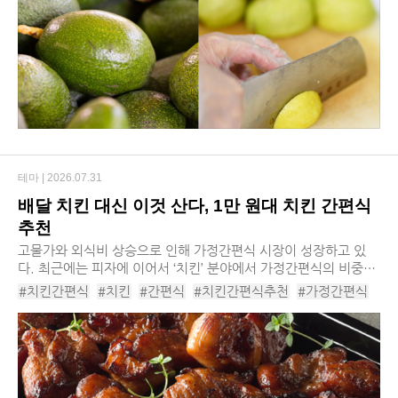
#멜론
#멜론칼륨
테마 |
2026.07.31
배달 치킨 대신 이것 산다, 1만 원대 치킨 간편식
추천
고물가와 외식비 상승으로 인해 가정간편식 시장이 성장하고 있
다. 최근에는 피자에 이어서 ‘치킨’ 분야에서 가정간편식의 비중이
점차 높아지는 상황이다. 여러 식품업체에서 외식 수준의 맛과 경
#치킨간편식
#치킨
#간편식
#치킨간편식추천
#가정간편식
험을 구현한 제품을 연달아 출시하고 ...
#가정간편식추천
#소바바황금홀릭
#하림오븐구이
#더든든순살치킨
#풀무원식품허니퐁당치킨
#대상청정원순살바삭치킨