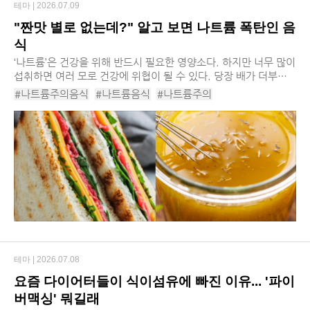
테마 |
2026.07.09
"짠맛 별로 없는데?" 알고 보면 나트륨 폭탄인 음
식
‘나트륨’은 건강을 위해 반드시 필요한 영양소다. 하지만 너무 많이
섭취하면 여러 모로 건강에 위협이 될 수 있다. 당장 배가 더부룩
해지거나 심한 갈증을 부를 수 있으며, 장기적으로는 고혈압 등의
#나트륨주의음식
#나트륨음식
#나트륨주의
만성질환을 부를 위험이 커지게 ...
#나트륨과다음식
#나트륨과다섭취
#나트륨섭취
#나트륨
#영양소
#샐러드드레싱
#치즈
#가공육
#베아글
#샌드위치
#코코아
#시리얼
테마 |
2026.07.08
요즘 다이어터들이 식이섬유에 빠진 이유... '파이
버맥싱' 뭐길래