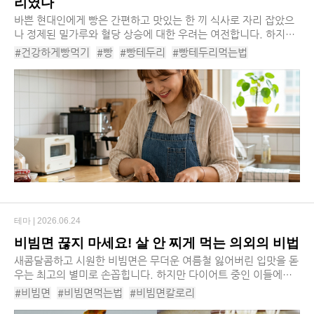
리였다
바쁜 현대인에게 빵은 간편하고 맛있는 한 끼 식사로 자리 잡았으
나 정제된 밀가루와 혈당 상승에 대한 우려는 여전합니다. 하지만
우리가 무심코 잘라 버리던 식빵 테두리에 놀라운 건강 효능이 숨
#건강하게빵먹기
#빵
#빵테두리
#빵테두리먹는법
겨져 있다는 사실이 밝혀지며 빵을 보...
#빵테두리레시피
#빵효능
#빵영양소
#빵섭취방법
#빵섭취가이드
#식빵
#빵혈당
#잡곡빵
#잡곡식빵
#얼린빵
#갓구운빵
#올리브유
#발사믹식초
테마 |
2026.06.24
비빔면 끊지 마세요! 살 안 찌게 먹는 의외의 비법
새콤달콤하고 시원한 비빔면은 무더운 여름철 잃어버린 입맛을 돋
우는 최고의 별미로 손꼽힙니다. 하지만 다이어트 중인 이들에게
정제 탄수화물 유탕면과 당류가 가득한 비빔 소스는 체중 감량의
#비빔면
#비빔면먹는법
#비빔면칼로리
거대한 장벽처럼 느껴지기 마련이죠, 칼...
#비빔면살안찌게먹는법
#비빔면종류
#비빔면레시피