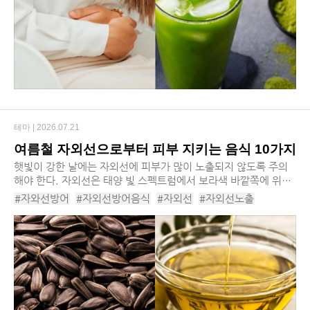
테마 |
2026.07.21
여름철 자외선으로부터 피부 지키는 음식 10가지
햇빛이 강한 날에는 자외선에 피부가 많이 노출되지 않도록 주의
해야 한다. 자외선은 태양 빛 스펙트럼에서 보라색 바깥쪽에 위치
한, 눈에 보이지 않는 광선이다. 체내 비타민D 합성을 도울 수 있
#자와선방어
#자외선방어음식
#자외선
#자외선노출
으나, 과다하게 노출되면 피부 노화, 화...
#자외선방어먹거리
#포도
#올리브오일
#토마토
#호두
#브로콜리
#코코아
#해바라기씨