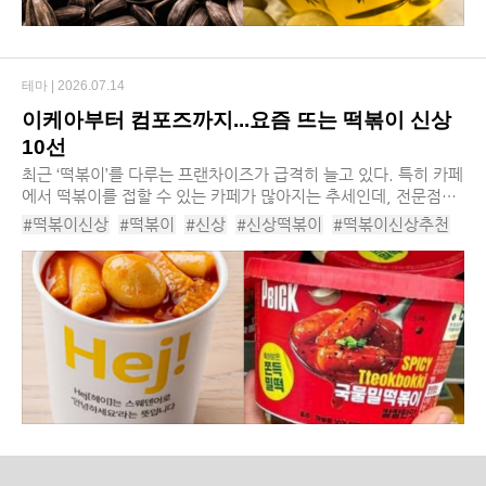
테마 |
2026.07.14
이케아부터 컴포즈까지...요즘 뜨는 떡볶이 신상
10선
최근 ‘떡볶이’를 다루는 프랜차이즈가 급격히 늘고 있다. 특히 카페
에서 떡볶이를 접할 수 있는 카페가 많아지는 추세인데, 전문점간
경쟁이 심화된 데다 원두 가격 상승과 고환율 부담이 겹치면서 차
#떡볶이신상
#떡볶이
#신상
#신상떡볶이
#떡볶이신상추천
별화 전략으로 메뉴 다각화에 가선...
#떡볶이신상종류
#신상떡볶이추천
#떡볶이종류
#이케아떡볶이
#스텔라냉떡볶이
#저당떡참떡볶이
#카페인중독마라컵떡볶이
#오뚜기컵떡볶이