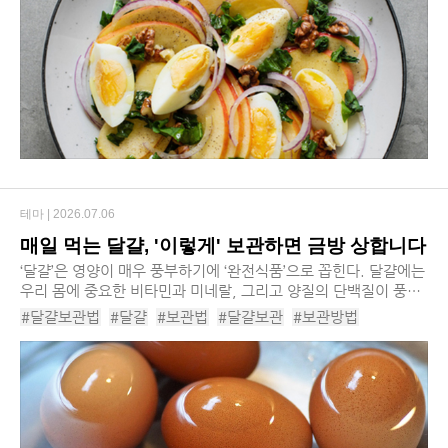
#천연위고비종류
#달걀
#올리브오일
#사과
#불포화지방
#탄단지
#위고비식단
#천연위고비섭취타이밍
#천연위고비섭취순서
#천연위고비레시피
테마 |
2026.07.06
매일 먹는 달걀, '이렇게' 보관하면 금방 상합니다
​‘달걀’은 영양이 매우 풍부하기에 ‘완전식품’으로 꼽힌다. 달걀에는
우리 몸에 중요한 비타민과 미네랄, 그리고 양질의 단백질이 풍부
하게 함유돼 있다. 또한 뼈와 세포 성장에 필수적인 비타민D를 풍
#달걀보관법
#달걀
#보관법
#달걀보관
#보관방법
부하게 섭취할 수 있는 ...
#달걀보관주의사항
#계란보관법
#달걀섭취
#달걀조리
#달걀껍질
#달걀껍질세균
#달걀냉장보관
#달걀냉동보관
#삶은달걀
#삶은달걀보관방법