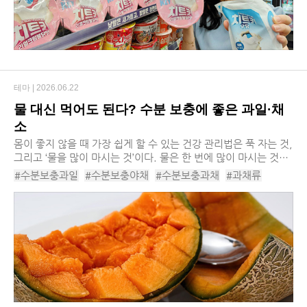
테마 |
2026.06.22
물 대신 먹어도 된다? 수분 보충에 좋은 과일·채
소
​몸이 좋지 않을 때 가장 쉽게 할 수 있는 건강 관리법은 푹 자는 것,
그리고 ‘물을 많이 마시는 것’이다. 물은 한 번에 많이 마시는 것보
다는 하루 2리터 내외를 여러 번 나눠서 마시는 게 좋다. 맹물을 섭
#수분보충과일
#수분보충야채
#수분보충과채
#과채류
취하는 게 어렵다면 ...
#과채
#과일
#야채
#과일추천
#채소추천
#수박
#자몽
#딸기
#토마토
#복숭아
#파인애플