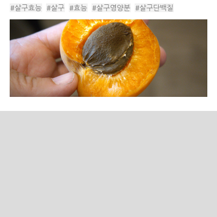
떠올리곤 합니다. 화려하고 달콤한 대형 과일들의 그늘에 가려져
#살구효능
#살구
#효능
#살구영양분
#살구단백질
상대적으로 대중의 주목을 덜 받는...
#살구영양소
#과즙
#살구영양
#수박
#복숭아
#여름철
#여름철과일
#여름과일
#건살구
#제철과일
#단백질과일