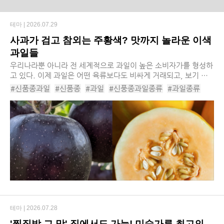
테마 |
2026.07.29
사과가 검고 참외는 주황색? 맛까지 놀라운 이색
과일들
우리나라뿐 아니라 전 세계적으로 과일이 높은 소비자가를 형성하
고 있다. 이제 과일은 어떤 육류보다도 비싸게 거래되고, 보기 힘
들어진 먹거리가 됐다. 최근에는 여기에 더해서, 보다 높은 수익성
#신품종과일
#신품종
#과일
#신풍종과일종류
#과일종류
을 기대할 수 있는 ‘신품종 과일’도 ...
#과일추천
#이색과일
#과일이색품종
#핑크블루베리
#블랙다이아몬드사과
#마하차녹망고
#키위티바나나
#베타참외
#솜사탕멜론
테마 |
2026.07.28
'찜질방 그 맛' 집에서도 가능! 미숫가루 최고의