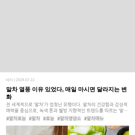
테마 |
2026.07.22
말차 열풍 이유 있었다, 매일 마시면 달라지는 변
화
전 세계적으로 ‘말차’가 엄청난 유행이다. 말차의 건강함과 감성적
매력을 중심으로, 녹색 톤과 웰빙 지향적인 트렌드를 따르는 ‘말차
코어’라는 단어는 전 세계에서 통용이 되고 있는 상황이다. 말차빛
#말차효능
#말차
#효능
#말차영양소
#말차메뉴
의 패션 아이템이 인기를 얻고 ...
#말차레시피
#말차라떼
#말차카페인
#말차성분
#혈당감소
#혈압조절
#피부미용