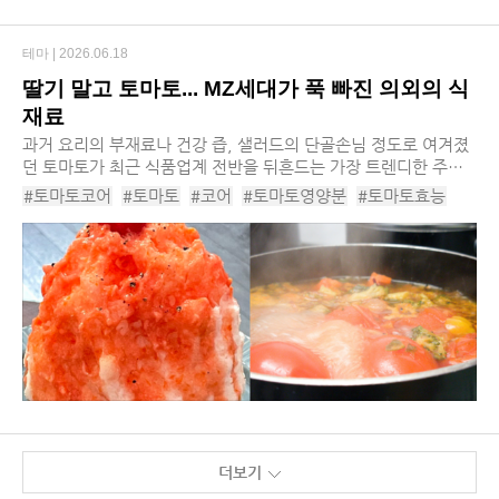
테마 |
2026.06.18
딸기 말고 토마토... MZ세대가 푹 빠진 의외의 식
재료
과거 요리의 부재료나 건강 즙, 샐러드의 단골손님 정도로 여겨졌
던 토마토가 최근 식품업계 전반을 뒤흔드는 가장 트렌디한 주역
으로 우뚝 섰습니다. 이른바 ‘토마토 코어(Tomato-core)’라 불리
#토마토코어
#토마토
#코어
#토마토영양분
#토마토효능
는 이 현상은 제과, 음료, 디저트는 물...
#토마토레시피
#토마토요리
#슈퍼푸드
#저속노화
#헬시플레저
#토마토종류
#토마토빙수
#단마토
#토마토가공시장
#토마토품종
더보기