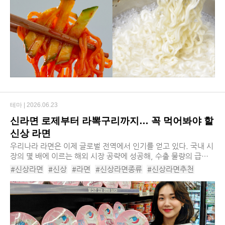
#비빔면소스
#건면비빔면
#비빔면제품
#비빔면토핑
#비빔면혈당
#비빔면액상과당
테마 |
2026.06.23
신라면 로제부터 라뽁구리까지… 꼭 먹어봐야 할
신상 라면
​우리나라 라면은 이제 글로벌 전역에서 인기를 얻고 있다. 국내 시
장의 몇 배에 이르는 해외 시장 공략에 성공해, 수출 물량의 급증
으로 인해 업계 전체가 호황이다. 작년 라면 수출액은 사상 최초로
#신상라면
#신상
#라면
#신상라면종류
#신상라면추천
15억 달러를 돌파했는데, 이...
#라면신상
#라면추천
#농심신라면로제
#하림치킨왕라면
#오뚜기로열라면
#농신순라면
#농심라뽁구리큰사발면