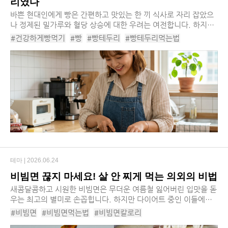
리였다
바쁜 현대인에게 빵은 간편하고 맛있는 한 끼 식사로 자리 잡았으
나 정제된 밀가루와 혈당 상승에 대한 우려는 여전합니다. 하지만
우리가 무심코 잘라 버리던 식빵 테두리에 놀라운 건강 효능이 숨
#건강하게빵먹기
#빵
#빵테두리
#빵테두리먹는법
겨져 있다는 사실이 밝혀지며 빵을 보...
#빵테두리레시피
#빵효능
#빵영양소
#빵섭취방법
#빵섭취가이드
#식빵
#빵혈당
#잡곡빵
#잡곡식빵
#얼린빵
#갓구운빵
#올리브유
#발사믹식초
테마 |
2026.06.24
비빔면 끊지 마세요! 살 안 찌게 먹는 의외의 비법
새콤달콤하고 시원한 비빔면은 무더운 여름철 잃어버린 입맛을 돋
우는 최고의 별미로 손꼽힙니다. 하지만 다이어트 중인 이들에게
정제 탄수화물 유탕면과 당류가 가득한 비빔 소스는 체중 감량의
#비빔면
#비빔면먹는법
#비빔면칼로리
거대한 장벽처럼 느껴지기 마련이죠, 칼...
#비빔면살안찌게먹는법
#비빔면종류
#비빔면레시피