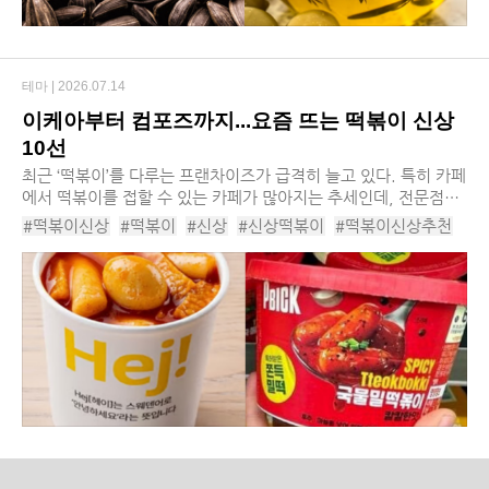
테마 |
2026.07.14
이케아부터 컴포즈까지...요즘 뜨는 떡볶이 신상
10선
최근 ‘떡볶이’를 다루는 프랜차이즈가 급격히 늘고 있다. 특히 카페
에서 떡볶이를 접할 수 있는 카페가 많아지는 추세인데, 전문점간
경쟁이 심화된 데다 원두 가격 상승과 고환율 부담이 겹치면서 차
#떡볶이신상
#떡볶이
#신상
#신상떡볶이
#떡볶이신상추천
별화 전략으로 메뉴 다각화에 가선...
#떡볶이신상종류
#신상떡볶이추천
#떡볶이종류
#이케아떡볶이
#스텔라냉떡볶이
#저당떡참떡볶이
#카페인중독마라컵떡볶이
#오뚜기컵떡볶이