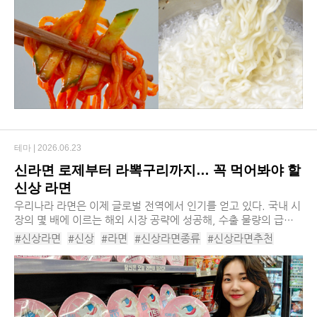
#비빔면소스
#건면비빔면
#비빔면제품
#비빔면토핑
#비빔면혈당
#비빔면액상과당
테마 |
2026.06.23
신라면 로제부터 라뽁구리까지… 꼭 먹어봐야 할
신상 라면
​우리나라 라면은 이제 글로벌 전역에서 인기를 얻고 있다. 국내 시
장의 몇 배에 이르는 해외 시장 공략에 성공해, 수출 물량의 급증
으로 인해 업계 전체가 호황이다. 작년 라면 수출액은 사상 최초로
#신상라면
#신상
#라면
#신상라면종류
#신상라면추천
15억 달러를 돌파했는데, 이...
#라면신상
#라면추천
#농심신라면로제
#하림치킨왕라면
#오뚜기로열라면
#농신순라면
#농심라뽁구리큰사발면