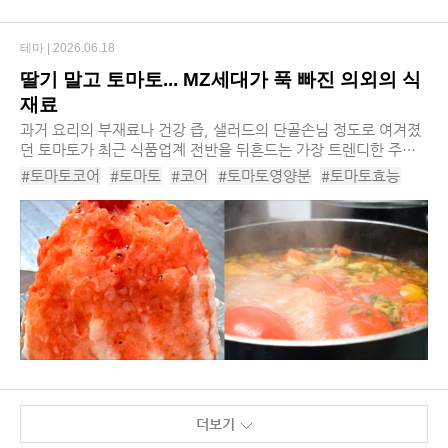
테마 |
2026.06.18
딸기 말고 토마토... MZ세대가 푹 빠진 의외의 식
재료
과거 요리의 부재료나 건강 즙, 샐러드의 단골손님 정도로 여겨졌
던 토마토가 최근 식품업계 전반을 뒤흔드는 가장 트렌디한 주역
으로 우뚝 섰습니다. 이른바 ‘토마토 코어(Tomato-core)’라 불리
#토마토코어
#토마토
#코어
#토마토영양분
#토마토효능
는 이 현상은 제과, 음료, 디저트는 물...
#토마토레시피
#토마토요리
#슈퍼푸드
#저속노화
#헬시플레저
#토마토종류
#토마토빙수
#단마토
#토마토가공시장
#토마토품종
더보기