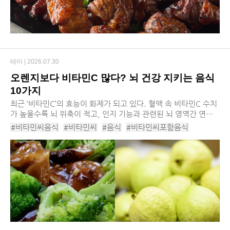
테마 |
2026.07.30
오렌지보다 비타민C 많다? 뇌 건강 지키는 음식
10가지
최근 ‘비타민C’의 효능이 화제가 되고 있다. 혈액 속 비타민C 수치
가 높을수록 뇌 위축이 적고, 인지 기능과 관련된 뇌 영역간 연결
성이 잘 보존된다는 것이 밝혀졌기 때문이다. 이는 곧 비타민C가
#비타민씨음식
#비타민씨
#음식
#비타민씨포함음식
뇌의 구조적 노화를 늦추는 데에 도...
#비타민씨함유음식
#비타민C
#비타민C함유음식
#파슬리
#파프리카
#구아바
#케일
#골드키위
#방울양배추