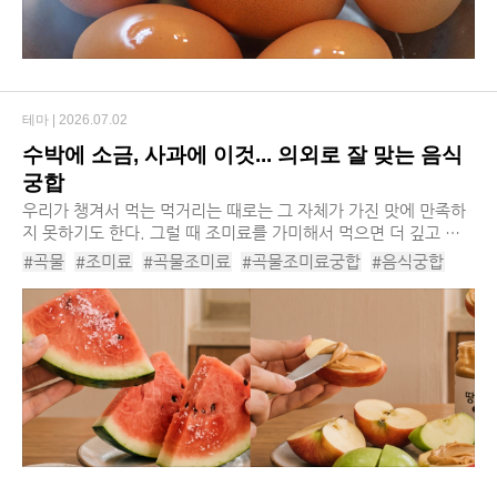
테마 |
2026.07.02
수박에 소금, 사과에 이것... 의외로 잘 맞는 음식
궁합
우리가 챙겨서 먹는 먹거리는 때로는 그 자체가 가진 맛에 만족하
지 못하기도 한다. 그럴 때 조미료를 가미해서 먹으면 더 깊고 풍
부한 맛을 즐길 수 있다. 하지만 조미료와 먹거리의 궁합이 맞지
#곡물
#조미료
#곡물조미료
#곡물조미료궁합
#음식궁합
않으면 오히려 건강에 해가 되기도 하니...
#과일궁합
#곡물궁합
#수박소금
#사과땅콩버터
#바나나후추
#감자버터
#먹거리궁합
#녹차레몬