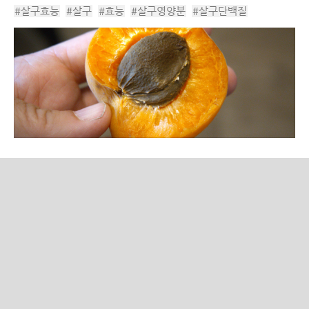
떠올리곤 합니다. 화려하고 달콤한 대형 과일들의 그늘에 가려져
#살구효능
#살구
#효능
#살구영양분
#살구단백질
상대적으로 대중의 주목을 덜 받는...
#살구영양소
#과즙
#살구영양
#수박
#복숭아
#여름철
#여름철과일
#여름과일
#건살구
#제철과일
#단백질과일