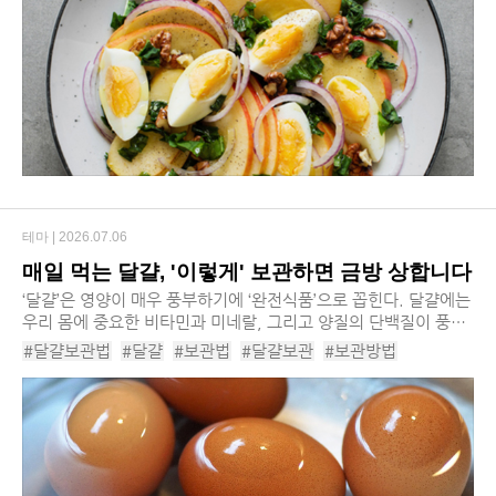
#천연위고비종류
#달걀
#올리브오일
#사과
#불포화지방
#탄단지
#위고비식단
#천연위고비섭취타이밍
#천연위고비섭취순서
#천연위고비레시피
테마 |
2026.07.06
매일 먹는 달걀, '이렇게' 보관하면 금방 상합니다
​‘달걀’은 영양이 매우 풍부하기에 ‘완전식품’으로 꼽힌다. 달걀에는
우리 몸에 중요한 비타민과 미네랄, 그리고 양질의 단백질이 풍부
하게 함유돼 있다. 또한 뼈와 세포 성장에 필수적인 비타민D를 풍
#달걀보관법
#달걀
#보관법
#달걀보관
#보관방법
부하게 섭취할 수 있는 ...
#달걀보관주의사항
#계란보관법
#달걀섭취
#달걀조리
#달걀껍질
#달걀껍질세균
#달걀냉장보관
#달걀냉동보관
#삶은달걀
#삶은달걀보관방법