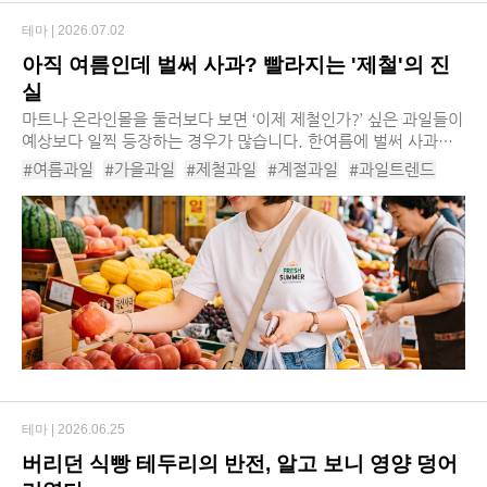
테마 |
2026.07.02
아직 여름인데 벌써 사과? 빨라지는 '제철'의 진
실
마트나 온라인몰을 둘러보다 보면 ‘이제 제철인가?’ 싶은 과일들이
예상보다 일찍 등장하는 경우가 많습니다. 한여름에 벌써 사과와
배가 나오고, 가을이면 겨울 딸기를 쉽게 만나볼 수 있습니다. 기
#여름과일
#가을과일
#제철과일
#계절과일
#과일트렌드
술과 유통의 발달은 소비자에게 새...
#제철과일시기
#여름과일시기
#가을과일시기
#하우스과일
#스마트팜
#제철트렌드
#수박
#사과
#딸기
#프리미엄과일
테마 |
2026.06.25
버리던 식빵 테두리의 반전, 알고 보니 영양 덩어