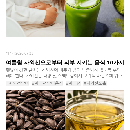
테마 |
2026.07.21
여름철 자외선으로부터 피부 지키는 음식 10가지
햇빛이 강한 날에는 자외선에 피부가 많이 노출되지 않도록 주의
해야 한다. 자외선은 태양 빛 스펙트럼에서 보라색 바깥쪽에 위치
한, 눈에 보이지 않는 광선이다. 체내 비타민D 합성을 도울 수 있
#자와선방어
#자외선방어음식
#자외선
#자외선노출
으나, 과다하게 노출되면 피부 노화, 화...
#자외선방어먹거리
#포도
#올리브오일
#토마토
#호두
#브로콜리
#코코아
#해바라기씨