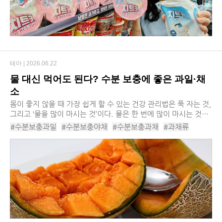
테마 |
2026.06.22
물 대신 먹어도 된다? 수분 보충에 좋은 과일·채
소
​몸이 좋지 않을 때 가장 쉽게 할 수 있는 건강 관리법은 푹 자는 것,
그리고 ‘물을 많이 마시는 것’이다. 물은 한 번에 많이 마시는 것보
다는 하루 2리터 내외를 여러 번 나눠서 마시는 게 좋다. 맹물을 섭
#수분보충과일
#수분보충야채
#수분보충과채
#과채류
취하는 게 어렵다면 ...
#과채
#과일
#야채
#과일추천
#채소추천
#수박
#자몽
#딸기
#토마토
#복숭아
#파인애플