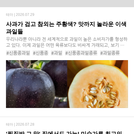
테마 |
2026.07.29
사과가 검고 참외는 주황색? 맛까지 놀라운 이색
과일들
우리나라뿐 아니라 전 세계적으로 과일이 높은 소비자가를 형성하
고 있다. 이제 과일은 어떤 육류보다도 비싸게 거래되고, 보기 힘
들어진 먹거리가 됐다. 최근에는 여기에 더해서, 보다 높은 수익성
#신품종과일
#신품종
#과일
#신풍종과일종류
#과일종류
을 기대할 수 있는 ‘신품종 과일’도 ...
#과일추천
#이색과일
#과일이색품종
#핑크블루베리
#블랙다이아몬드사과
#마하차녹망고
#키위티바나나
#베타참외
#솜사탕멜론
테마 |
2026.07.28
'찜질방 그 맛' 집에서도 가능! 미숫가루 최고의