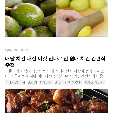
#멜론
#멜론칼륨
테마 |
2026.07.31
배달 치킨 대신 이것 산다, 1만 원대 치킨 간편식
추천
고물가와 외식비 상승으로 인해 가정간편식 시장이 성장하고 있
다. 최근에는 피자에 이어서 ‘치킨’ 분야에서 가정간편식의 비중이
점차 높아지는 상황이다. 여러 식품업체에서 외식 수준의 맛과 경
#치킨간편식
#치킨
#간편식
#치킨간편식추천
#가정간편식
험을 구현한 제품을 연달아 출시하고 ...
#가정간편식추천
#소바바황금홀릭
#하림오븐구이
#더든든순살치킨
#풀무원식품허니퐁당치킨
#대상청정원순살바삭치킨