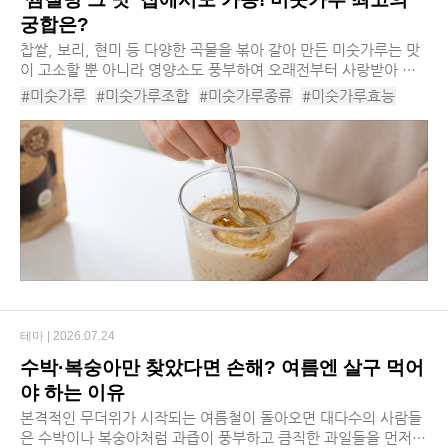
궁합은?
찹쌀, 보리, 현미 등 다양한 곡물을 볶아 갈아 만든 미숫가루는 맛
이 고소할 뿐 아니라 영양소도 풍부하여 오래전부터 사랑받아 왔
습니다. 최근에는 고전적인 방식을 넘어 다양한 식재료와 조합하
#미숫가루
#미숫가루조합
#미숫가루종류
#미숫가루효능
여 맛의 시너지를 내는 이색 레시피가 주...
#미숫가루영양소
#미숫가루영양분
#미숫가루라떼
#미숫가루조합추천
#뉴트로디저트
#웰빙브런치
#미숫가루아포가토
테마 |
2026.07.24
수박·복숭아만 찾았다면 손해? 여름엔 살구 먹어
야 하는 이유
​본격적인 무더위가 시작되는 여름철이 돌아오면 대다수의 사람들
은 수박이나 복숭아처럼 과즙이 풍부하고 큼직한 과일들을 먼저