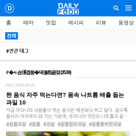
홈
테마
맛집
레시피
리뷰
동영상
전체
#연관 태그
# �ㅻ슌湲곕뒫�댁궪怨꾪깢
(3539)
테마 |
2026.08.05
짠 음식 자주 먹는다면? 몸속 나트륨 배출 돕는
과일 10
지금 우리나라 사람들이 먹는 음식은 예전보다 짜고 달다. 갈수록
음식이 자극적이 돼 가는 가운데, 우리나라 국민의 나트륨과 칼륨
의 섭취비도 갈수록 나빠지는 상황이다. 나트륨의 칼륨 섭취비가
#칼륨과일
#칼륨
#과일
#칼륨함유과일
#칼륨풍부한과일
나빠지면 만성신부전 발생 위험이 높아...
#과일영양소
#아보카도
#참외
#구아바
#바나나
#과일섭취