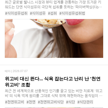
최근 글로벌 웰니스 시장과 뷰티 업계를 관통하는 가장 뜨거운 키
워드는 단연 식이섬유의 극단적 섭취를 뜻하는 ‘파이버맥싱(Fiber
maxing)’입니다. 과거 변비 예방이나 다이어트의 보조 수단 정도
#식이섬유섭취
#식이섬유
#섭취
#식이섬유섭취법
로만 여겨졌던 식이섬유가 이제는 신체...
#이너뷰티
#웰니스시장
#파이브맥싱
#웰니스
#뷰티업계
#파이버맥싱뜻
#장내환경
#파이버맥싱챌린지
#고식이섬유
#파이버맥싱레시피
#파이버보충제
#식이섬유마케팅
테마 |
2026.07.07
위고비 대신 뜬다... 식욕 잡는다고 난리 난 '천연
위고비' 조합
최근 전 세계적으로 선풍적인 인기를 끌고 있는 비만 치료제 '위고
비'의 식욕 억제 원리를 그대로 식탁 위에 재현하려는 움직임이 뜨
겁습니다. 그 중심에는 누구나 냉장고에서 쉽게 찾아볼 수 있는 아
#천연위고비
#천연
#천연위고비식단
#식단
#식단관리
주 평범한 세 가지 식재료인 달걀, ...
#비만치료제
#위고비
#위고비주사
#식욕억제
#식욕통제