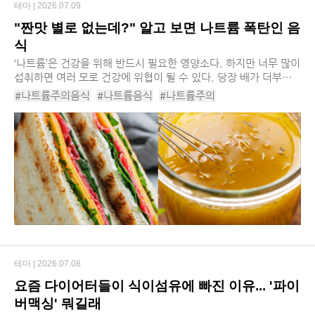
테마 |
2026.07.09
"짠맛 별로 없는데?" 알고 보면 나트륨 폭탄인 음
식
‘나트륨’은 건강을 위해 반드시 필요한 영양소다. 하지만 너무 많이
섭취하면 여러 모로 건강에 위협이 될 수 있다. 당장 배가 더부룩
해지거나 심한 갈증을 부를 수 있으며, 장기적으로는 고혈압 등의
#나트륨주의음식
#나트륨음식
#나트륨주의
만성질환을 부를 위험이 커지게 ...
#나트륨과다음식
#나트륨과다섭취
#나트륨섭취
#나트륨
#영양소
#샐러드드레싱
#치즈
#가공육
#베아글
#샌드위치
#코코아
#시리얼
테마 |
2026.07.08
요즘 다이어터들이 식이섬유에 빠진 이유... '파이
버맥싱' 뭐길래