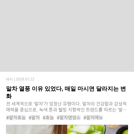
테마 |
2026.07.22
말차 열풍 이유 있었다, 매일 마시면 달라지는 변
화
전 세계적으로 ‘말차’가 엄청난 유행이다. 말차의 건강함과 감성적
매력을 중심으로, 녹색 톤과 웰빙 지향적인 트렌드를 따르는 ‘말차
코어’라는 단어는 전 세계에서 통용이 되고 있는 상황이다. 말차빛
#말차효능
#말차
#효능
#말차영양소
#말차메뉴
의 패션 아이템이 인기를 얻고 ...
#말차레시피
#말차라떼
#말차카페인
#말차성분
#혈당감소
#혈압조절
#피부미용