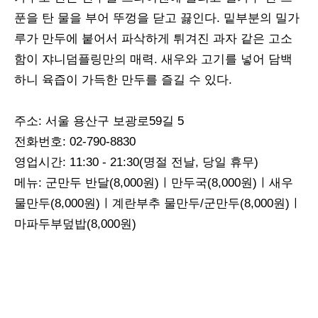
푼을 탄 물을 부어 뚜껑을 닫고 끓인다. 밑부분의 밀가
루가 만두에 붙어서 파삭하게 튀겨진 과자 같은 고소
함이 쟈니덤플링만의 매력. 새우와 고기를 넣어 담백
하니 육즙이 가득한 만두를 즐길 수 있다.
주소: 서울 용산구 보광로59길 5
전화번호: 02-790-8830
영업시간: 11:30 - 21:30(명절 전날, 당일 휴무)
메뉴: 군만두 반달(8,000원)ㅣ만두국(8,000원)ㅣ새우
물만두(8,000원)ㅣ계란부추 물만두/군만두(8,000원)ㅣ
마파두부덮밥(8,000원)