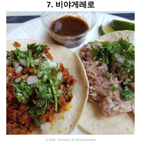
7. 비야게레로
ⓒ Daily, Instagram ID @eunhyunghan