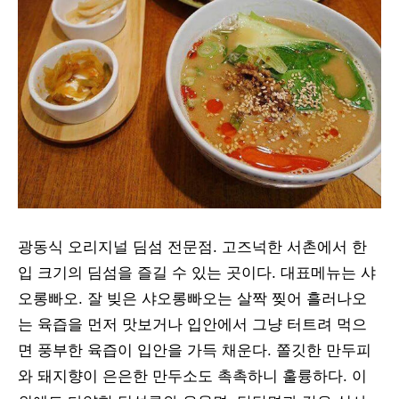
광동식 오리지널 딤섬 전문점. 고즈넉한 서촌에서 한
입 크기의 딤섬을 즐길 수 있는 곳이다. 대표메뉴는 샤
오롱빠오. 잘 빚은 샤오롱빠오는 살짝 찢어 흘러나오
는 육즙을 먼저 맛보거나 입안에서 그냥 터트려 먹으
면 풍부한 육즙이 입안을 가득 채운다. 쫄깃한 만두피
와 돼지향이 은은한 만두소도 촉촉하니 훌륭하다. 이