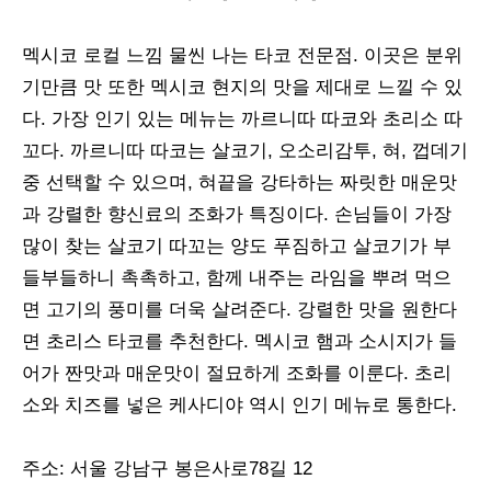
멕시코 로컬 느낌 물씬 나는 타코 전문점. 이곳은 분위
기만큼 맛 또한 멕시코 현지의 맛을
제대로 느낄 수 있
다. 가장 인기 있는 메뉴는 까르니따 따코와 초리소 따
꼬다. 까르니따 따코는 살코기, 오소리감투, 혀, 껍데기
중 선택할 수 있으며, 혀끝을 강타하는 짜릿한 매운맛
과 강렬한 향신료의 조화가 특징이다. 손님들이 가장
많이 찾는 살코기 따꼬는 양도 푸짐하고 살코기가 부
들부들하니 촉촉하고, 함께 내주는 라임을 뿌려 먹으
면 고기의 풍미를 더욱 살려준다. 강렬한 맛을 원한다
면 초리스 타코를 추천한다. 멕시코 햄과 소시지가 들
어가 짠맛과 매운맛이 절묘하게 조화를 이룬다. 초리
소와 치즈를 넣은 케사디야 역시 인기 메뉴로 통한다.
주소: 서울 강남구 봉은사로78길 12