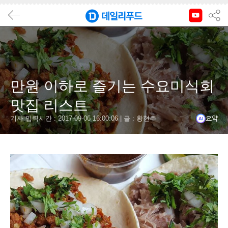
요
결
만원 이하로 즐기는 수요미식회
수요
맛집 리스트
소
기사 입력시간 : 2017-09-06 16:00:06 |
글 : 황현주
요약
'
'
'
#수