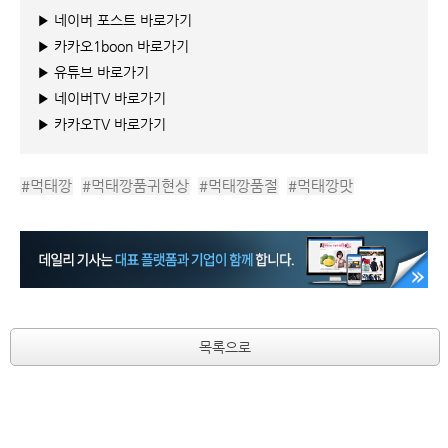
▶ 네이버 포스트 바로가기
▶ 카카오1boon 바로가기
▶ 유튜브 바로가기
▶ 네이버TV 바로가기
▶ 카카오TV 바로가기
#먹태깡
#먹태깡품귀현상
#먹태깡품절
#먹태깡맛
#먹태깡인기
#먹태
#먹태효능
#먹태마케팅
#말린명태
#먹태단백질
목록으로