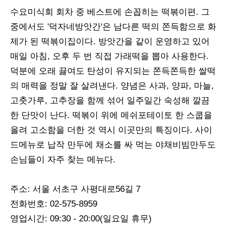
수요미식회 회차 중 베스트에 손꼽히는 떡볶이편. 그
중에서도 '덕자네방앗간'은 남다른 떡의 쫀득함으로 화
제가 된 떡볶이집이다. 방앗간을 같이 운영하고 있어
매일 아침, 오후 두 번 직접 가래떡을 뽑아 사용한다.
덕분에 오래 끓여도 탄성이 유지되는 쫀득쫀득한 쌀떡
의 매력을 정말 잘 살려낸다. 양념은 사과, 양파, 마늘,
고춧가루, 고추장을 함께 섞어 일주일간 숙성해 깔끔
한 단맛이 난다. 떡볶이 위에 메쉬포테이토 한 스쿱을
올려 고소함을 더한 것 역시 이곳만의 특징이다. 사이
드메뉴로 납작 만두에 채소를 싸 먹는 야채비빔만두도
손님들이 자주 찾는 메뉴다.
주소: 서울 서초구 사평대로56길 7
전화번호: 02-575-8959
영업시간: 09:30 - 20:00(일요일 휴무)