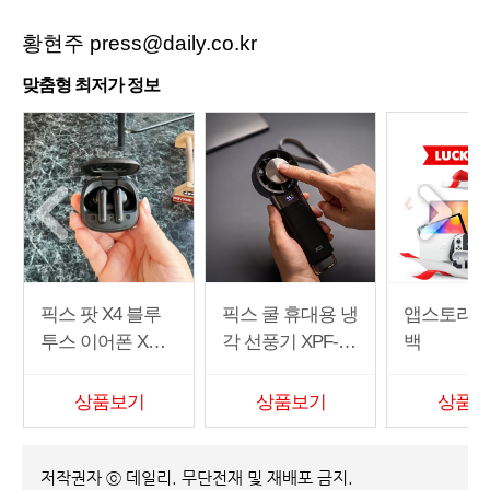
황현주 press@daily.co.kr
맞춤형 최저가 정보
픽스 팟 X4 블루
픽스 쿨 휴대용 냉
앱스토리몰
투스 이어폰 XWS
각 선풍기 XPF-50
백
-303
2
상품보기
상품보기
상품보
저작권자 ⓒ 데일리. 무단전재 및 재배포 금지.