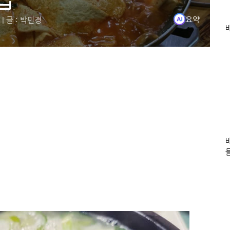
서울 종로 인사동의 '간판 없는 김치찌개집'은 5,000원
요약
|
글 : 박민경
익선동의 '간판 없는 가게'는 빈티지한 인테리어와 함께 
신설동의 순대국집은 허름한 외관 속에서 순대국과 머리
인천 동구 송림동의 해장국집은 1964년부터 운영되며,
#간판없는맛집
#김치찌개
#순대국
#해장국
#익선동맛집