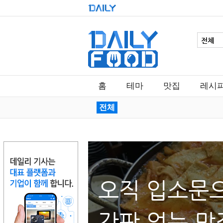
홈
테마
맛집
레시
전체
오직 입소문으
간판 없는 맛