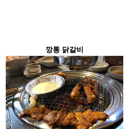
깡통 닭갈비