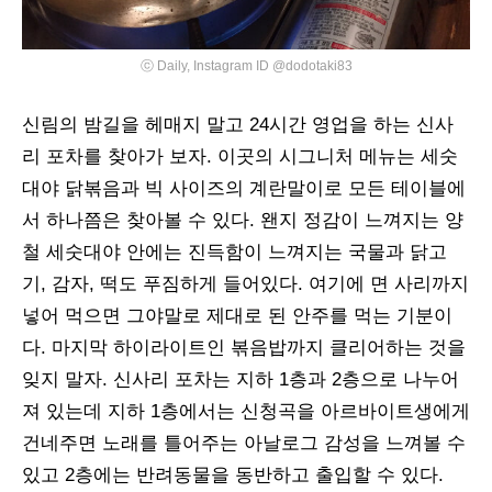
ⓒ Daily, Instagram ID @dodotaki83
신림의 밤길을 헤매지 말고 24시간 영업을 하는 신사
리 포차를 찾아가 보자. 이곳의 시그니처 메뉴는 세숫
대야 닭볶음과 빅 사이즈의 계란말이로 모든 테이블에
서 하나쯤은 찾아볼 수 있다. 왠지 정감이 느껴지는 양
철 세숫대야 안에는 진득함이 느껴지는 국물과 닭고
기, 감자, 떡도 푸짐하게 들어있다. 여기에 면 사리까지
넣어 먹으면 그야말로 제대로 된 안주를 먹는 기분이
다. 마지막 하이라이트인 볶음밥까지 클리어하는 것을
잊지 말자. 신사리 포차는 지하 1층과 2층으로 나누어
져 있는데 지하 1층에서는 신청곡을 아르바이트생에게
건네주면 노래를 틀어주는 아날로그 감성을 느껴볼 수
있고 2층에는 반려동물을 동반하고 출입할 수 있다.