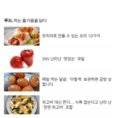
푸드,
먹는 즐거움을 담다
또띠아로 만들 수 있는 요리 10가지
SNS 난리난 '맛있는' 과일
매일 먹는 달걀, '이렇게' 보관하면 금방 상
합니다
위고비 대신 뜬다... 식욕 잡는다고 난리 난
'천연 위고비' 조합