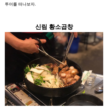
투어를 떠나보자.
신림 황소곱창