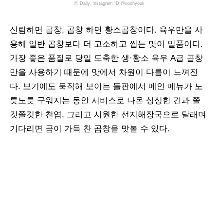
ⓒ Daily, Instagram ID @uoohyouk
신림하면 곱창, 곱창 하면 황소곱창이다. 육우만을 사
용해 일반 곱창보다 더 고소하고 씹는 맛이 일품이다.
가장 좋은 품질로 당일 도축한 생·황소 육우 A급 곱창
만을 사용하기 때문에 맛에서 차원이 다름이 느껴진
다. 보기에도 묵직해 보이는 돌판에서 메인 메뉴가 노
릇노릇 구워지는 동안 서비스로 나온 싱싱한 간과 쫄
깃쫄깃한 천엽, 그리고 시원한 선지해장국으로 달래며
기다리면 곱이 가득 찬 곱창을 맛볼 수 있다.