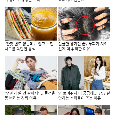
"짠맛 별로 없는데?" 알고 보면
얼굴만 챙기면 끝? 두피가 자외
나트륨 폭탄인 음식
선에 더 취약한 이유
"언젠가 쓸 것 같아서"... 물건을
안 보여줘서 더 궁금해... SNS 잘
못 버리는 진짜 이유
안하는 스타들이 뜨는 이유