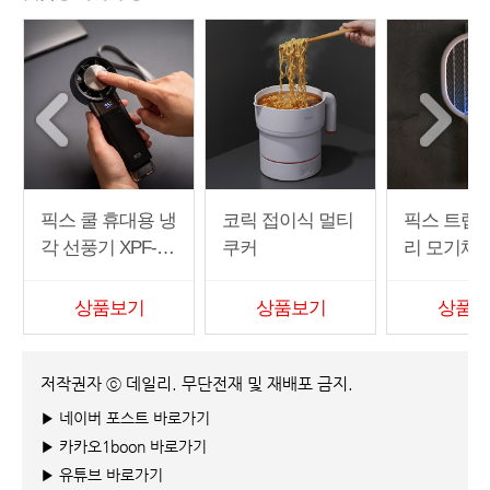
픽스 쿨 휴대용 냉
코릭 접이식 멀티
픽스 트랩 
각 선풍기 XPF-50
쿠커
리 모기채 X
2
01
상품보기
상품보기
상품보
저작권자 ⓒ 데일리. 무단전재 및 재배포 금지.
▶ 네이버 포스트 바로가기
▶ 카카오1boon 바로가기
▶ 유튜브 바로가기