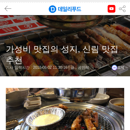
요
결
가성비 맛집의 성지, 신림 맛집
신림
추천
기사 입력시간 : 2018-08-02 11:30:16 |
글 : 공인혜
요약
신
만
온
#신