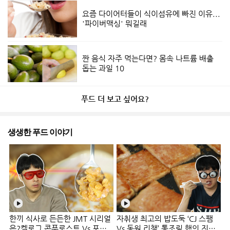
요즘 다이어터들이 식이섬유에 빠진 이유...
'파이버맥싱' 뭐길래
짠 음식 자주 먹는다면? 몸속 나트륨 배출
돕는 과일 10
푸드 더 보고 싶어요?
생생한 푸드 이야기
한끼 식사로 든든한 JMT 시리얼
자취생 최고의 밥도둑 ‘CJ 스팸
은?켈로그 콘푸로스트 Vs 포스
Vs 동원 리챔’ 통조림 햄의 진검