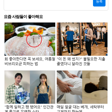
등록
요즘 사람들이 좋아해요
회 좋아한다면 꼭 보세요, 여름철
"이 돈 왜 썼지?" 불필요한 지출
비브리오균 피하는 법
줄였더니 달라진 것들
"함께 일하고 팬 됐어요" 인간관
매일 얼굴 대는 베개, 세탁부터
계 좋기로 유명한 스타
교체까지 한눈에