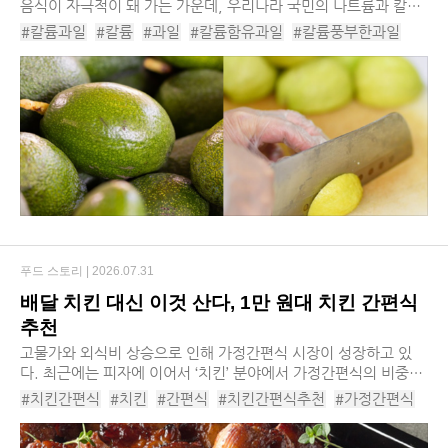
음식이 자극적이 돼 가는 가운데, 우리나라 국민의 나트륨과 칼륨
의 섭취비도 갈수록 나빠지는 상황이다. 나트륨의 칼륨 섭취비가
#칼륨과일
#칼륨
#과일
#칼륨함유과일
#칼륨풍부한과일
나빠지면 만성신부전 발생 위험이 높아...
#과일영양소
#아보카도
#참외
#구아바
#바나나
#과일섭취
#멜론
#멜론칼륨
푸드 스토리 |
2026.07.31
배달 치킨 대신 이것 산다, 1만 원대 치킨 간편식
추천
고물가와 외식비 상승으로 인해 가정간편식 시장이 성장하고 있
다. 최근에는 피자에 이어서 ‘치킨’ 분야에서 가정간편식의 비중이
점차 높아지는 상황이다. 여러 식품업체에서 외식 수준의 맛과 경
#치킨간편식
#치킨
#간편식
#치킨간편식추천
#가정간편식
험을 구현한 제품을 연달아 출시하고 ...
#가정간편식추천
#소바바황금홀릭
#하림오븐구이