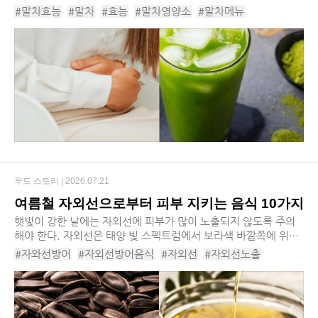
코어’라는 단어는 전 세계에서 통용이 되고 있는 상황이다. 말차빛
#말차효능
#말차
#효능
#말차영양소
#말차메뉴
의 패션 아이템이 인기를 얻고 ...
#말차레시피
#말차라떼
#말차카페인
#말차성분
#혈당감소
#혈압조절
#피부미용
푸드 스토리 |
2026.07.21
여름철 자외선으로부터 피부 지키는 음식 10가지
햇빛이 강한 날에는 자외선에 피부가 많이 노출되지 않도록 주의
해야 한다. 자외선은 태양 빛 스펙트럼에서 보라색 바깥쪽에 위치
한, 눈에 보이지 않는 광선이다. 체내 비타민D 합성을 도울 수 있
#자와선방어
#자외선방어음식
#자외선
#자외선노출
으나, 과다하게 노출되면 피부 노화, 화...
#자외선방어먹거리
#포도
#올리브오일
#토마토
#호두
#브로콜리
#코코아
#해바라기씨