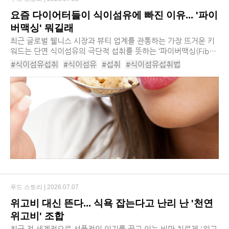
요즘 다이어터들이 식이섬유에 빠진 이유... '파이
버맥싱' 뭐길래
최근 글로벌 웰니스 시장과 뷰티 업계를 관통하는 가장 뜨거운 키
워드는 단연 식이섬유의 극단적 섭취를 뜻하는 ‘파이버맥싱(Fiber
maxing)’입니다. 과거 변비 예방이나 다이어트의 보조 수단 정도
#식이섬유섭취
#식이섬유
#섭취
#식이섬유섭취법
로만 여겨졌던 식이섬유가 이제는 신체...
#이너뷰티
#웰니스시장
#파이브맥싱
#웰니스
#뷰티업계
#파이버맥싱뜻
#장내환경
#파이버맥싱챌린지
#고식이섬유
#파이버맥싱레시피
#파이버보충제
#식이섬유마케팅
푸드 스토리 |
2026.07.07
위고비 대신 뜬다... 식욕 잡는다고 난리 난 '천연
위고비' 조합
최근 전 세계적으로 선풍적인 인기를 끌고 있는 비만 치료제 '위고