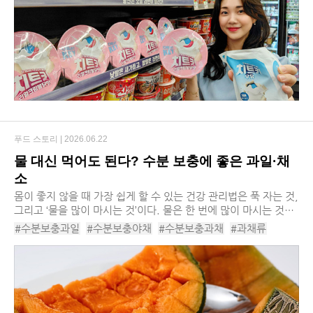
#오뚜기로열라면
#농신순라면
#농심라뽁구리큰사발면
푸드 스토리 |
2026.06.22
물 대신 먹어도 된다? 수분 보충에 좋은 과일·채
소
​몸이 좋지 않을 때 가장 쉽게 할 수 있는 건강 관리법은 푹 자는 것,
그리고 ‘물을 많이 마시는 것’이다. 물은 한 번에 많이 마시는 것보
다는 하루 2리터 내외를 여러 번 나눠서 마시는 게 좋다. 맹물을 섭
#수분보충과일
#수분보충야채
#수분보충과채
#과채류
취하는 게 어렵다면 ...
#과채
#과일
#야채
#과일추천
#채소추천
#수박
#자몽
#딸기
#토마토
#복숭아
#파인애플