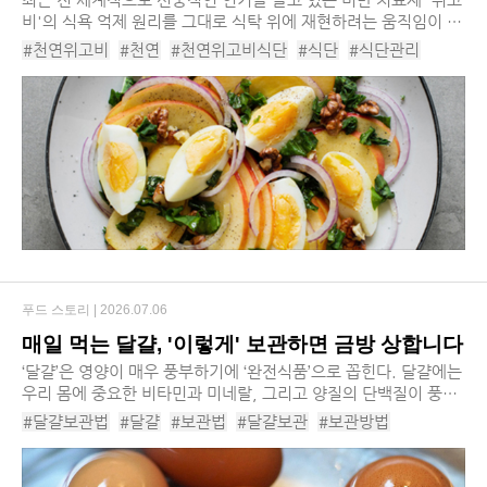
비'의 식욕 억제 원리를 그대로 식탁 위에 재현하려는 움직임이 뜨
겁습니다. 그 중심에는 누구나 냉장고에서 쉽게 찾아볼 수 있는 아
#천연위고비
#천연
#천연위고비식단
#식단
#식단관리
주 평범한 세 가지 식재료인 달걀, ...
#비만치료제
#위고비
#위고비주사
#식욕억제
#식욕통제
#천연위고비종류
#달걀
#올리브오일
#사과
#불포화지방
#탄단지
#위고비식단
#천연위고비섭취타이밍
#천연위고비섭취순서
#천연위고비레시피
푸드 스토리 |
2026.07.06
매일 먹는 달걀, '이렇게' 보관하면 금방 상합니다
​‘달걀’은 영양이 매우 풍부하기에 ‘완전식품’으로 꼽힌다. 달걀에는
우리 몸에 중요한 비타민과 미네랄, 그리고 양질의 단백질이 풍부
하게 함유돼 있다. 또한 뼈와 세포 성장에 필수적인 비타민D를 풍
#달걀보관법
#달걀
#보관법
#달걀보관
#보관방법
부하게 섭취할 수 있는 ...
#달걀보관주의사항
#계란보관법
#달걀섭취
#달걀조리
#달걀껍질
#달걀껍질세균
#달걀냉장보관
#달걀냉동보관