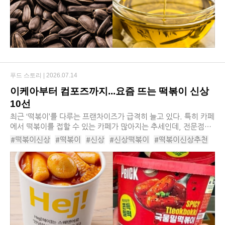
푸드 스토리 |
2026.07.14
이케아부터 컴포즈까지...요즘 뜨는 떡볶이 신상
10선
최근 ‘떡볶이’를 다루는 프랜차이즈가 급격히 늘고 있다. 특히 카페
에서 떡볶이를 접할 수 있는 카페가 많아지는 추세인데, 전문점간
경쟁이 심화된 데다 원두 가격 상승과 고환율 부담이 겹치면서 차
#떡볶이신상
#떡볶이
#신상
#신상떡볶이
#떡볶이신상추천
별화 전략으로 메뉴 다각화에 가선...
#떡볶이신상종류
#신상떡볶이추천
#떡볶이종류
#이케아떡볶이
#스텔라냉떡볶이
#저당떡참떡볶이
#카페인중독마라컵떡볶이
#오뚜기컵떡볶이