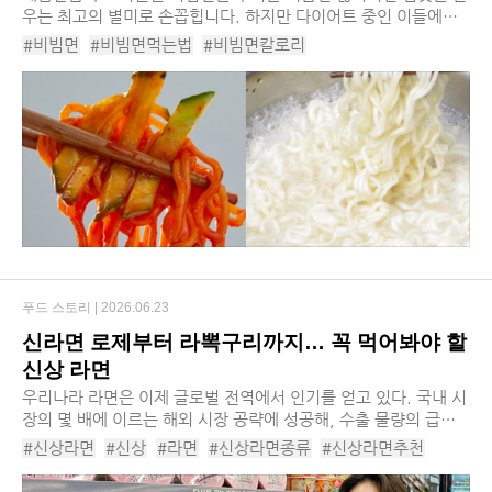
우는 최고의 별미로 손꼽힙니다. 하지만 다이어트 중인 이들에게
정제 탄수화물 유탕면과 당류가 가득한 비빔 소스는 체중 감량의
#비빔면
#비빔면먹는법
#비빔면칼로리
거대한 장벽처럼 느껴지기 마련이죠, 칼...
#비빔면살안찌게먹는법
#비빔면종류
#비빔면레시피
#비빔면소스
#건면비빔면
#비빔면제품
#비빔면토핑
#비빔면혈당
#비빔면액상과당
푸드 스토리 |
2026.06.23
신라면 로제부터 라뽁구리까지… 꼭 먹어봐야 할
신상 라면
​우리나라 라면은 이제 글로벌 전역에서 인기를 얻고 있다. 국내 시
장의 몇 배에 이르는 해외 시장 공략에 성공해, 수출 물량의 급증
으로 인해 업계 전체가 호황이다. 작년 라면 수출액은 사상 최초로
#신상라면
#신상
#라면
#신상라면종류
#신상라면추천
15억 달러를 돌파했는데, 이...
#라면신상
#라면추천
#농심신라면로제
#하림치킨왕라면