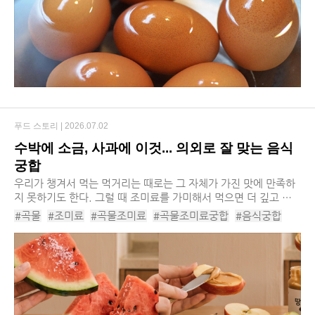
#삶은달걀
#삶은달걀보관방법
푸드 스토리 |
2026.07.02
수박에 소금, 사과에 이것... 의외로 잘 맞는 음식
궁합
우리가 챙겨서 먹는 먹거리는 때로는 그 자체가 가진 맛에 만족하
지 못하기도 한다. 그럴 때 조미료를 가미해서 먹으면 더 깊고 풍
부한 맛을 즐길 수 있다. 하지만 조미료와 먹거리의 궁합이 맞지
#곡물
#조미료
#곡물조미료
#곡물조미료궁합
#음식궁합
않으면 오히려 건강에 해가 되기도 하니...
#과일궁합
#곡물궁합
#수박소금
#사과땅콩버터
#바나나후추
#감자버터
#먹거리궁합
#녹차레몬