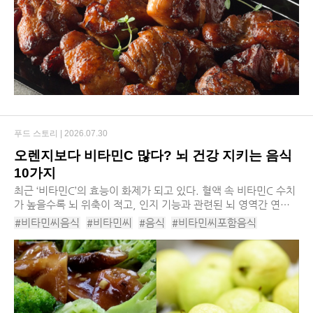
#더든든순살치킨
#풀무원식품허니퐁당치킨
#대상청정원순살바삭치킨
푸드 스토리 |
2026.07.30
오렌지보다 비타민C 많다? 뇌 건강 지키는 음식
10가지
최근 ‘비타민C’의 효능이 화제가 되고 있다. 혈액 속 비타민C 수치
가 높을수록 뇌 위축이 적고, 인지 기능과 관련된 뇌 영역간 연결
성이 잘 보존된다는 것이 밝혀졌기 때문이다. 이는 곧 비타민C가
#비타민씨음식
#비타민씨
#음식
#비타민씨포함음식
뇌의 구조적 노화를 늦추는 데에 도...
#비타민씨함유음식
#비타민C
#비타민C함유음식
#파슬리
#파프리카
#구아바
#케일
#골드키위
#방울양배추