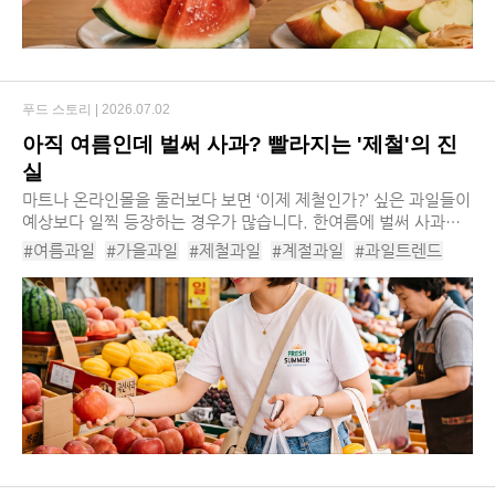
푸드 스토리 |
2026.07.02
아직 여름인데 벌써 사과? 빨라지는 '제철'의 진
실
마트나 온라인몰을 둘러보다 보면 ‘이제 제철인가?’ 싶은 과일들이
예상보다 일찍 등장하는 경우가 많습니다. 한여름에 벌써 사과와
배가 나오고, 가을이면 겨울 딸기를 쉽게 만나볼 수 있습니다. 기
#여름과일
#가을과일
#제철과일
#계절과일
#과일트렌드
술과 유통의 발달은 소비자에게 새...
#제철과일시기
#여름과일시기
#가을과일시기
#하우스과일
#스마트팜
#제철트렌드
#수박
#사과
#딸기
#프리미엄과일