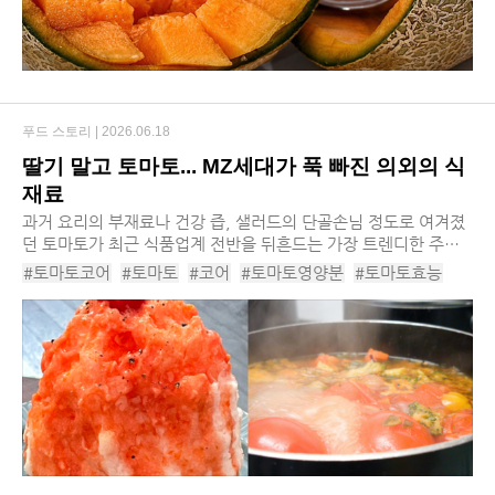
푸드 스토리 |
2026.06.18
딸기 말고 토마토... MZ세대가 푹 빠진 의외의 식
재료
과거 요리의 부재료나 건강 즙, 샐러드의 단골손님 정도로 여겨졌
던 토마토가 최근 식품업계 전반을 뒤흔드는 가장 트렌디한 주역
으로 우뚝 섰습니다. 이른바 ‘토마토 코어(Tomato-core)’라 불리
#토마토코어
#토마토
#코어
#토마토영양분
#토마토효능
는 이 현상은 제과, 음료, 디저트는 물...
#토마토레시피
#토마토요리
#슈퍼푸드
#저속노화
#헬시플레저
#토마토종류
#토마토빙수
#단마토
#토마토가공시장
#토마토품종