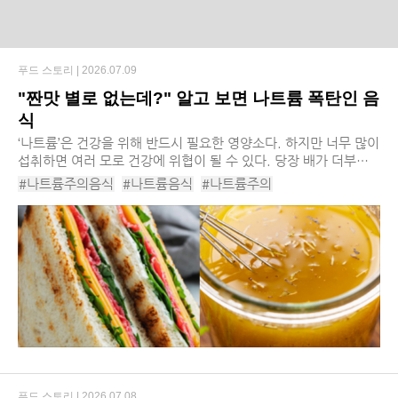
푸드 스토리 |
2026.07.09
"짠맛 별로 없는데?" 알고 보면 나트륨 폭탄인 음
식
‘나트륨’은 건강을 위해 반드시 필요한 영양소다. 하지만 너무 많이
섭취하면 여러 모로 건강에 위협이 될 수 있다. 당장 배가 더부룩
해지거나 심한 갈증을 부를 수 있으며, 장기적으로는 고혈압 등의
#나트륨주의음식
#나트륨음식
#나트륨주의
만성질환을 부를 위험이 커지게 ...
#나트륨과다음식
#나트륨과다섭취
#나트륨섭취
#나트륨
#영양소
#샐러드드레싱
#치즈
#가공육
#베아글
#샌드위치
#코코아
#시리얼
푸드 스토리 |
2026.07.08