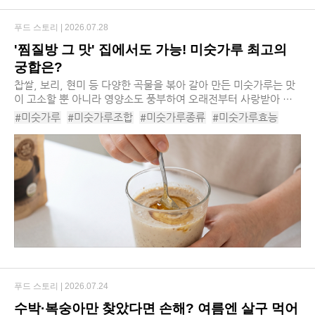
푸드 스토리 |
2026.07.28
'찜질방 그 맛' 집에서도 가능! 미숫가루 최고의
궁합은?
찹쌀, 보리, 현미 등 다양한 곡물을 볶아 갈아 만든 미숫가루는 맛
이 고소할 뿐 아니라 영양소도 풍부하여 오래전부터 사랑받아 왔
습니다. 최근에는 고전적인 방식을 넘어 다양한 식재료와 조합하
#미숫가루
#미숫가루조합
#미숫가루종류
#미숫가루효능
여 맛의 시너지를 내는 이색 레시피가 주...
#미숫가루영양소
#미숫가루영양분
#미숫가루라떼
#미숫가루조합추천
#뉴트로디저트
#웰빙브런치
#미숫가루아포가토
푸드 스토리 |
2026.07.24
수박·복숭아만 찾았다면 손해? 여름엔 살구 먹어