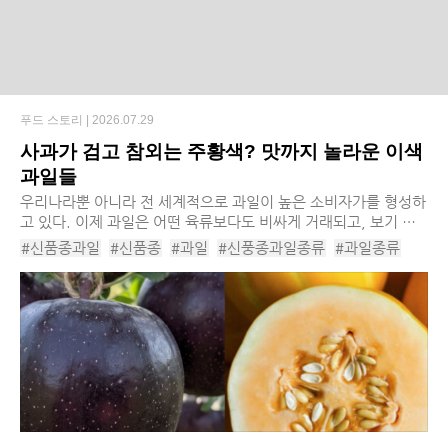
푸드 스토리 |
2026.07.29
사과가 검고 참외는 주황색? 맛까지 놀라운 이색
과일들
우리나라뿐 아니라 전 세계적으로 과일이 높은 소비자가를 형성하
고 있다. 이제 과일은 어떤 육류보다도 비싸게 거래되고, 보기 힘
들어진 먹거리가 됐다. 최근에는 여기에 더해서, 보다 높은 수익성
#신품종과일
#신품종
#과일
#신풍종과일종류
#과일종류
을 기대할 수 있는 ‘신품종 과일’도 ...
#과일추천
#이색과일
#과일이색품종
#핑크블루베리
#블랙다이아몬드사과
#마하차녹망고
#키위티바나나
#베타참외
#솜사탕멜론