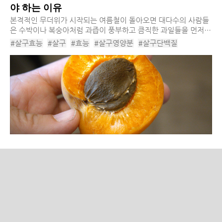
야 하는 이유
​본격적인 무더위가 시작되는 여름철이 돌아오면 대다수의 사람들
은 수박이나 복숭아처럼 과즙이 풍부하고 큼직한 과일들을 먼저
떠올리곤 합니다. 화려하고 달콤한 대형 과일들의 그늘에 가려져
#살구효능
#살구
#효능
#살구영양분
#살구단백질
상대적으로 대중의 주목을 덜 받는...
#살구영양소
#과즙
#살구영양
#수박
#복숭아
#여름철
#여름철과일
#여름과일
#건살구
#제철과일
#단백질과일