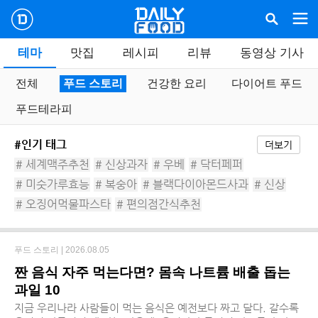
테마
맛집
레시피
리뷰
동영상 기사
전체
푸드 스토리
건강한 요리
다이어트 푸드
푸드테라피
#인기 태그
더보기
# 세계맥주추천
# 신상과자
# 우베
# 닥터페퍼
# 미숫가루효능
# 복숭아
# 블랙다이아몬드사과
# 신상
# 오징어먹물파스타
# 편의점간식추천
푸드 스토리 |
2026.08.05
짠 음식 자주 먹는다면? 몸속 나트륨 배출 돕는
과일 10
지금 우리나라 사람들이 먹는 음식은 예전보다 짜고 달다. 갈수록