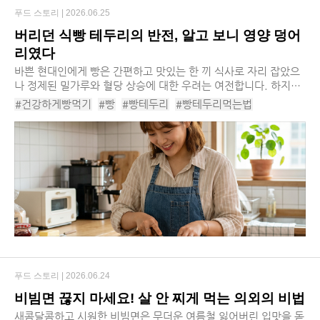
푸드 스토리 |
2026.06.25
버리던 식빵 테두리의 반전, 알고 보니 영양 덩어
리였다
바쁜 현대인에게 빵은 간편하고 맛있는 한 끼 식사로 자리 잡았으
나 정제된 밀가루와 혈당 상승에 대한 우려는 여전합니다. 하지만
우리가 무심코 잘라 버리던 식빵 테두리에 놀라운 건강 효능이 숨
#건강하게빵먹기
#빵
#빵테두리
#빵테두리먹는법
겨져 있다는 사실이 밝혀지며 빵을 보...
#빵테두리레시피
#빵효능
#빵영양소
#빵섭취방법
#빵섭취가이드
#식빵
#빵혈당
#잡곡빵
#잡곡식빵
#얼린빵
#갓구운빵
#올리브유
#발사믹식초
푸드 스토리 |
2026.06.24
비빔면 끊지 마세요! 살 안 찌게 먹는 의외의 비법
새콤달콤하고 시원한 비빔면은 무더운 여름철 잃어버린 입맛을 돋