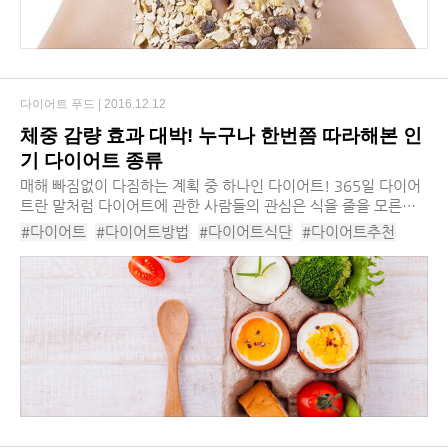
다이어트 푸드 |
2016.12.12
체중 감량 효과 대박! 누구나 한번쯤 따라해본 인
기 다이어트 종류
매해 빠짐없이 다짐하는 계획 중 하나인 다이어트! 365일 다이어
트란 말처럼 다이어트에 관한 사람들의 관심은 식을 줄을 모른다.
늘 새로운 식단과 다이어트가 유행하지만 꾸준한 노력이 없으면
#다이어트
#다이어트방법
#다이어트식단
#다이어트추천
체중을 감량하기란 쉽지 않은 법. 단시간...
#유행다이어트
#DASH다이어트
#LCHF다이어트
#건강상식