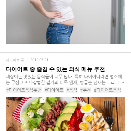
#복부비만
#복부비만음식
다이어트 푸드 |
2018.06.21
다이어트 중 즐길 수 있는 외식 메뉴 추천
세상에는 맛있는 음식들이 너무 많다. 특히 다이어터라면 평소에
는 무심코 지나갈법한 길가의 어묵 냄새, 빵굽는 냄새는 그리고 삼
겹살집의 고기 굽는 냄새까지 순간 자제력이 사라질 정도로 치명
#다이어트음식추천
#다이어트
#음식
#추천
#다이어트음식
적이다. 다이어트에서 운동만큼 중요한 ...
#다이어트중외식
#살안찌는외식
#저칼로리외식
#살안찌는메뉴