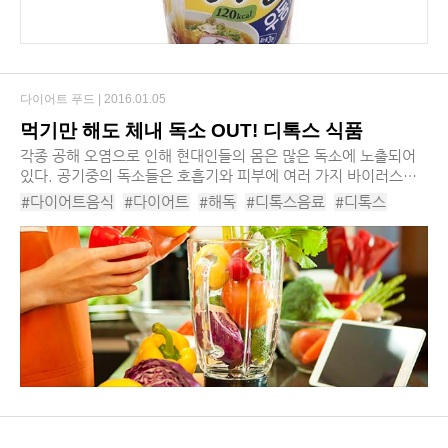
다이어트 푸드 |
2016.01.05
먹기만 해도 체내 독소 OUT! 디톡스 식품
각종 공해 오염으로 인해 현대인들의 몸은 많은 독소에 노출되어
있다. 공기중의 독소들은 호흡기와 피부에 여러 가지 바이러스나
미세먼지 형태로 체내에 침투하며, 인스턴트나 화학조미료가 첨가
#다이어트음식
#다이어트
#해독
#디톡스음료
#디톡스
된 음식물을 통해서도 인체에 독소가 쌓...
#레몬디톡스