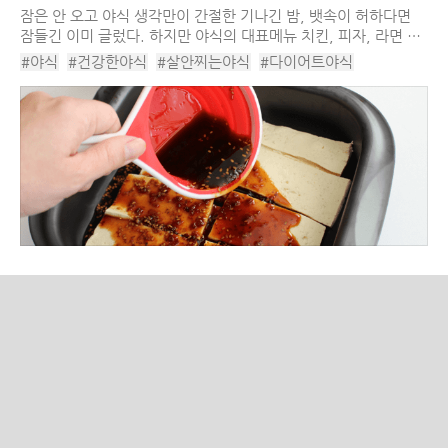
잠은 안 오고 야식 생각만이 간절한 기나긴 밤, 뱃속이 허하다면
잠들긴 이미 글렀다. 하지만 야식의 대표메뉴 치킨, 피자, 라면 등
은 자극적인 양념을 넣은 음식으로 살이 찌는 것은 물론, 소화도
#야식
#건강한야식
#살안찌는야식
#다이어트야식
안되고 숙면까지 방해한다. 야식이라고...
#야식종류
#건강한야식종류
#다이어트야식종류
#살안찌는야식추천