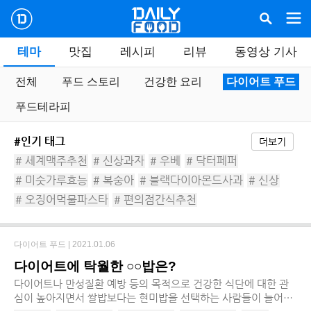
테마
맛집
레시피
리뷰
동영상 기사
전체
푸드 스토리
건강한 요리
다이어트 푸드
푸드테라피
#인기 태그
더보기
# 세계맥주추천
# 신상과자
# 우베
# 닥터페퍼
# 미숫가루효능
# 복숭아
# 블랙다이아몬드사과
# 신상
# 오징어먹물파스타
# 편의점간식추천
다이어트 푸드 |
2021.01.06
다이어트에 탁월한 ○○밥은?
다이어트나 만성질환 예방 등의 목적으로 건강한 식단에 대한 관
심이 높아지면서 쌀밥보다는 현미밥을 선택하는 사람들이 늘어나