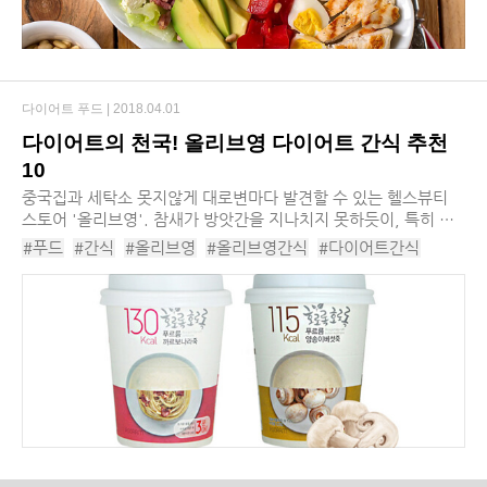
다이어트 푸드 |
2018.04.01
다이어트의 천국! 올리브영 다이어트 간식 추천
10
중국집과 세탁소 못지않게 대로변마다 발견할 수 있는 헬스뷰티
스토어 '올리브영'. 참새가 방앗간을 지나치지 못하듯이, 특히 여
자들이라면 올리브영을 쉽게 지나치지 못한다. 친구를 기다리느라
#푸드
#간식
#올리브영
#올리브영간식
#다이어트간식
잠시 시간이 날 때, 그냥 길을 걷다가도...
#올리브영다이어트간식추천
#올리브영간식추천
#다이어트간식추천