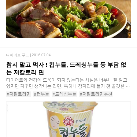
다이어트 푸드 |
2016.07.04
참지 말고 먹자 ! 컵누들, 드레싱누들 등 부담 없
는 저칼로리 면
다이어트와 건강에 도움이 되지 않는다는 사실은 너무나 잘 알고
있지만 자꾸만 생각나는 라면. 특히나 잠자리에 들기 전 쫄깃한 면
발과 얼큰한 국물이 환상을 이루는 라면 야식의 유혹은 뿌리치기
#저칼로리면
#컵누들
#드레싱누들
#저칼로리면추천
힘들 정도다. 또한 먹고 나서는 높은 ...
#풀무원
#오뚜기