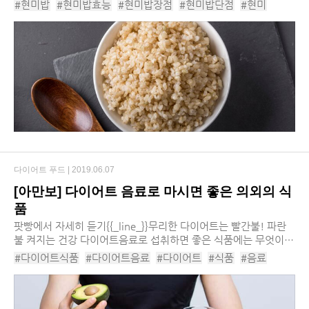
고 있다. 현미는 완전히 정제된 흰쌀에 비해 영양적인 장점을 가지
#현미밥
#현미밥효능
#현미밥장점
#현미밥단점
#현미
고 있어 건강식품으로 불리며, 식이섬유...
#현미다이어트
#현미밥다이어트
#현미밥장단점
다이어트 푸드 |
2019.06.07
[아만보] 다이어트 음료로 마시면 좋은 의외의 식
품
팟빵에서 자세히 듣기​{{_line_}}​무리한 다이어트는 빨간불! 파란
불 켜지는 건강 다이어트​음료로 섭취하면 좋은 식품에는 무엇이
있을까?​본격적인 여름철을 앞두고 올해도 역시 다이어트에 대한
#다이어트식품
#다이어트음료
#다이어트
#식품
#음료
관심이 급증...
#다이어트식품추천
#다이어트음료추천
#다이어트음료효과
#디톡스다이어트
#건강주스