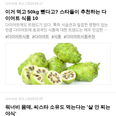
다이어트 푸드 |
2019.04.17
이거 먹고 50kg 뺐다고? 스타들이 추천하는 다
이어트 식품 10
다이어트에도 트렌드가 있다. 특히 식습관과 밀접한 영향이 있는
만큼 다이어트에 효과적인 식품에 대한 트렌드는 매우 민감한 편
이다. 물론 이런 식품들을 먹는다고 해서 살이 쭉쭉 빠지는 것은
#다이어트식품
#다이어트
#식품
#다이어트식품추천
아니지만 운동과 병행했을 시 긍정적인 ...
#다이어트식품종류
#새싹보리
#시나몬
#핑거루트
다이어트 푸드 |
2019.02.05
워너비 몸매, 씨스타 소유도 먹는다는 '살 안 찌는
야식'