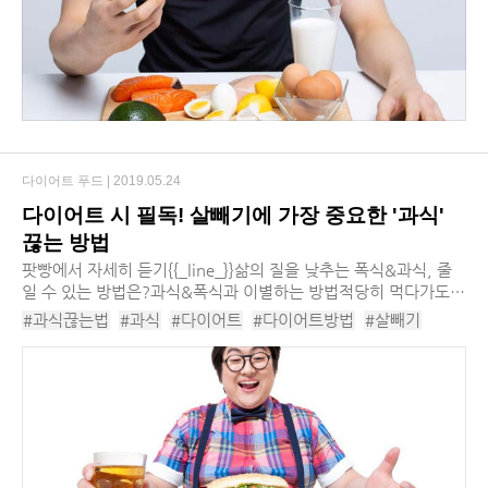
다이어트 푸드 |
2019.05.24
다이어트 시 필독! 살빼기에 가장 중요한 '과식'
끊는 방법
팟빵에서 자세히 듣기​​{{_line_}}삶의 질을 낮추는 폭식&과식, 줄
일 수 있는 방법은?과식&폭식과 이별하는 방법​적당히 먹다가도
좋아하는 음식을 마주하게 되면 정신 차릴 새도 없이 과식하게 된
#과식끊는법
#과식
#다이어트
#다이어트방법
#살빼기
다. 좋아하...
#살빼는법