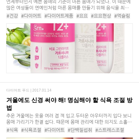
언제부터인지 예쁜 몸매의 기준이 마른 몸매가 되었다. 이 때문에
많은 여성들이 연예인처럼 마른 몸매를 만들기 위해 음식을 최소
한의 양만 섭취하거나 아무것도 먹지 않는 등 극단적인 다이어트
#건강
#다이어트
#다이어트제품
#요요
#요요현상
#먹슬림
를 시도한다. 이처럼 무작정 굶는 다이어...
#먹슬림다이어트
다이어트 푸드 |
2017.01.14
겨울에도 신경 써야 해! 명심해야 할 식욕 조절 방
법
추운 겨울에는 옷을 여러 겹 껴 입고 두터운 아우터까지 입다 보니
몸매 가리기가 한결 쉽다. 때문에 몸매 관리에 대한 의지도 소홀해
지는 마의 계절. 일단 겨울이 시작되고 보니 추운 날씨 탓에 단 것
#식욕
#식욕조절
#다이어트
#단백질섭취
#스트레스조절
이 마구마구 당기고 연말연시 각종 ...
#수면