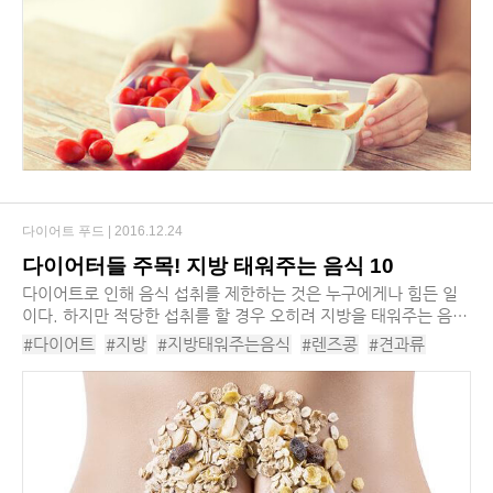
다이어트 푸드 |
2016.12.24
다이어터들 주목! 지방 태워주는 음식 10
다이어트로 인해 음식 섭취를 제한하는 것은 누구에게나 힘든 일
이다. 하지만 적당한 섭취를 할 경우 오히려 지방을 태워주는 음식
이 있다면 어떨까? 칼로리 자체가 없는 것은 아니지만 지방 축척은
#다이어트
#지방
#지방태워주는음식
#렌즈콩
#견과류
최소화하면서 에너지를 내게 하는 다...
#살코기
#베리류