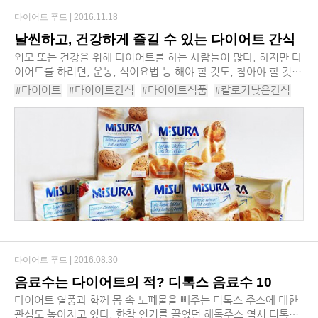
다이어트 푸드 |
2016.11.18
날씬하고, 건강하게 즐길 수 있는 다이어트 간식
외모 또는 건강을 위해 다이어트를 하는 사람들이 많다. 하지만 다
이어트를 하려면, 운동, 식이요법 등 해야 할 것도, 참아야 할 것도
많다. 특히 달콤한 간식의 유혹을 외면하는 것은 정말 어려운 일이
#다이어트
#다이어트간식
#다이어트식품
#칼로기낮은간식
다. 하지만 요즘은 다이어트하면서...
#식물성음료
#슈퍼푸드
#다이어트음식
#통밀빵
다이어트 푸드 |
2016.08.30
음료수는 다이어트의 적? 디톡스 음료수 10
다이어트 열풍과 함께 몸 속 노폐물을 빼주는 디톡스 주스에 대한
관심도 높아지고 있다. 한참 인기를 끌었던 해독주스 역시 디톡스