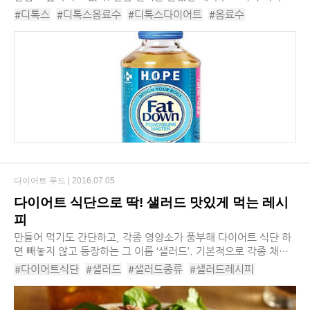
주스의 일종인데, 효과는 좋지만 직접 만들기 번거로워 꾸준하게
#디톡스
#디톡스음료수
#디톡스다이어트
#음료수
마시기엔 어려움이 있다. 다이어트족...
#디톡스음료수추천
#다이어트음료
다이어트 푸드 |
2016.07.05
다이어트 식단으로 딱! 샐러드 맛있게 먹는 레시
피
만들어 먹기도 간단하고, 각종 영양소가 풍부해 다이어트 식단 하
면 빼놓지 않고 등장하는 그 이름 ‘샐러드’. 기본적으로 각종 채소
와 함께 취향에 따라 다양한 식 재료들을 첨가해 먹을 수 있으며,
#다이어트식단
#샐러드
#샐러드종류
#샐러드레시피
입맛에 따라 드레싱도 선택해 먹을 ...
#다양한샐러드