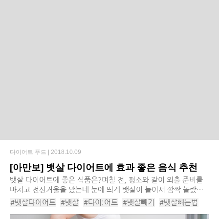
다이어트 푸드 |
2018.10.09
[아만보] 뱃살 다이어트에 효과 좋은 음식 추천
뱃살 다이어트에 좋은 식품은?​며칠 전, 평소와 같이 외출 준비를
마치고 전신거울을 봤는데 눈에 띄게 뱃살이 늘어서 깜짝 놀랐다.
혹시나 하는 마음에 조심스럽게 체중계 위에 두 발을 올려놓았는
#뱃살다이어트
#뱃살
#다이;어트
#뱃살빼기
#뱃살빼는법
데, 이럴 수가. 역대 최고 몸무...
#뱃살빼는음식
#뱃살빼는식단
#복부비만다이어트