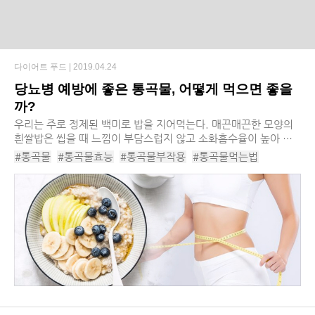
다이어트 푸드 |
2019.04.24
당뇨병 예방에 좋은 통곡물, 어떻게 먹으면 좋을
까?
우리는 주로 정제된 백미로 밥을 지어먹는다. 매끈매끈한 모양의
흰쌀밥은 씹을 때 느낌이 부담스럽지 않고 소화흡수율이 높아 많
은 사람들이 즐겨 먹는다. 물론 매끈한 백미가 거친 현미보다 맛있
#통곡물
#통곡물효능
#통곡물부작용
#통곡물먹는법
을지 몰라도, 도정하는 정도가 비교적 ...
#통곡물음식
#현미
#현미밥
#귀리
#귀리죽
#율무