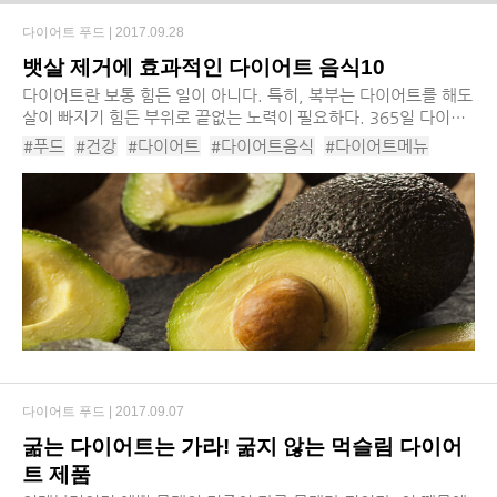
다이어트 푸드 |
2017.09.28
뱃살 제거에 효과적인 다이어트 음식10
다이어트란 보통 힘든 일이 아니다. 특히, 복부는 다이어트를 해도
살이 빠지기 힘든 부위로 끝없는 노력이 필요하다. 365일 다이어
트 계획만 다짐하기 일쑤라면, 먼저 차근차근 식이조절부터 시작
#푸드
#건강
#다이어트
#다이어트음식
#다이어트메뉴
해보자. 다이어트의 절반은 먹는 것에서...
#뱃살제거음식
다이어트 푸드 |
2017.09.07
굶는 다이어트는 가라! 굶지 않는 먹슬림 다이어
트 제품